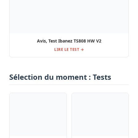
Guitare électrique
Avis & Test de la pédale
Charvel Angel Vivaldi
Yuer XS-05 Summer
PM DK24 GT7 Nat , Avis,
Reverb
Test & Comparatif
Test, Avis Guitare
Gibson LP Standard 50s
AAA HCS 57 PU