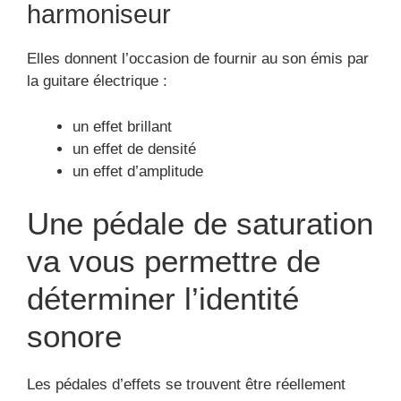
Une pédale de saturation fuzz demeure
régulièrement utilisée par des musiciens Grunge ou
Indie.
En réalité cette pédale d’effet s’accouple
entièrement avec un style de musique énervé.
Pédales de saturation
Les pédalesd’effet de distorsion permettront aux
guitaristes d’avoir d’avantage de boost de gain.
Ces pédales sont d’avantage vigoureuses par
rapport aux pédales d’overdrive.
Elle est souvent utilisée lors des shows de :
Punk
Rock
Metal