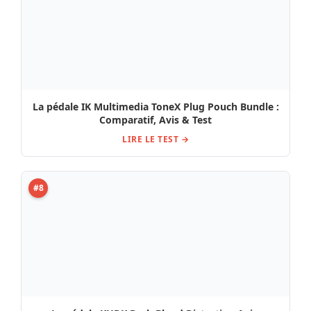
Test & Avis Kemper Profiler Stage MK 2
LIRE LE TEST →
#10
Avis, Test Ibanez TS808 HW V2
LIRE LE TEST →