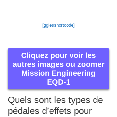
Les musiciens placent leur pédale d’effet de guitare
à côté de l’ampli ou devant eux.
La pédale est installée sur le sol, nous pouvons
l’activer et la désactiver grâce à la pression sur le
pédalier. La pédale d’effet de guitare électrique
marche grâce à un bloc d’alimentation relié à une
prise électrique ou une pile.
Il existe des pédales d’effets de guitares et pour
basses :
Pédales de distortion
pédales de filtres
pédales de modulation
pédales de reverb