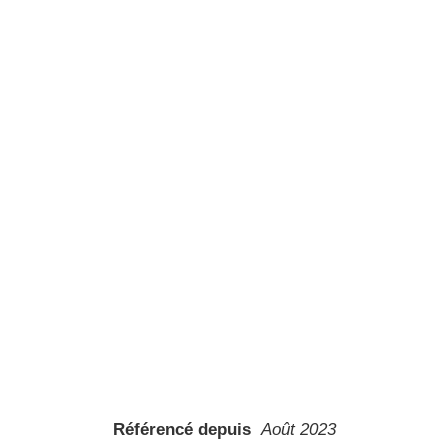
Référencé depuis
Août 2023
Numéro d’article
571248
Conditionnement (UVC)
1 Pièce(s)
Pédale de volume
Non
Pédale d’expression
Oui
Pédale wah
Non
Fonction boost
Non
Stéréo
Non