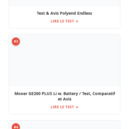
#5
MXR Dookie Drive 30th Ann. LTD , Avis, Test &
Comparatif
LIRE LE TEST →
#6