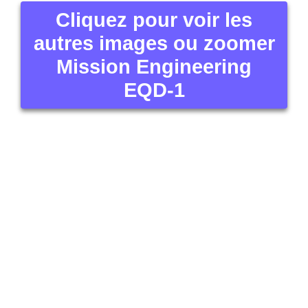
autres images ou zoomer
Mission Engineering
EQD-1
Quels sont les types de
pédales d’effets pour
guitare électrique ou
basse électrique ?
(Mission Engineering
EQD-1)
C’est un boîtier électronique dont on s’aide pour
donner un effet au son.