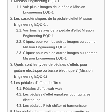
Catégories
Tests Pédales d'effets
,
Tests
Top 10 des alternatives : Tests
Pédales d'effets
#1
Boss Katana Go Headphone Bundle : Comparatif,
Avis, Test