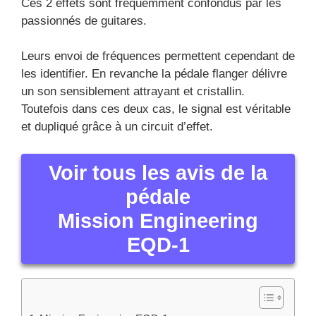
Quels sont les types de pédales d’effets pour
guitare électrique ou basse électrique ? (Mission
Engineering EQD-1)
Les pédales d’effets de filtres
Pédales d’effet wah-wah
Les pédales d’effet equalizer pour guitares
électriques
Les pédales Pitch-shifter et harmoniseur
Une pédale de saturation va vous permettre de
déterminer l’identité sonore
Les pédales d’effet Fuzz
Pédales de saturation
Pédales d’overdrive
Les pédales d’effets de modulation
Les pédales vibrato et trémolo
Les pédales d’effet de flanger et chorus
Voir tous les avis de la pédale Mission
Engineering EQD-1