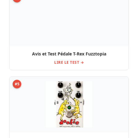
Dunlop SW-95 Slash Signature B-Stock / Avis, Test,
Comparatif
LIRE LE TEST →
#7
La pédale IK Multimedia ToneX Plug Pouch Bundle :
Comparatif, Avis & Test
LIRE LE TEST →