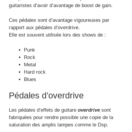
modulation
Cette pédale peut donner des effets tels que :
le chorus
le flanger
le vibrato
le tremolo
Les pédales vibrato et trémolo
Il s’agit d’effets assez habituels et sont
habituellement utilisés dans les styles de musiques
tels que :
le Blue
la Surf Music