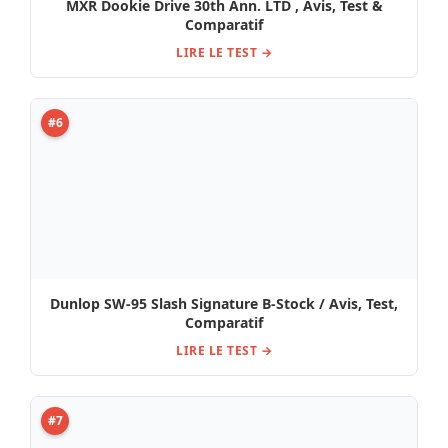
#8
La pédale KHDK Dark Blood Distortion Avis,
Comparatif, Test
LIRE LE TEST →
#9