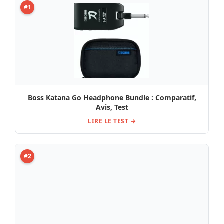
Mooer GE200 PLUS Li w. Battery / Test, Comparatif
et Avis
LIRE LE TEST →
#4
Avis et Test Pédale T-Rex Fuzztopia
LIRE LE TEST →