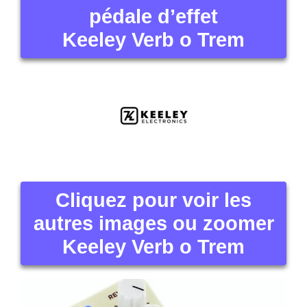
pédale d’effet
Keeley Verb o Trem
Cliquez pour voir les
autres images ou zoomer
Keeley Verb o Trem