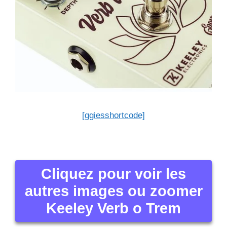
[ggiesshortcode]
Cliquez pour voir les
autres images ou zoomer
Keeley Verb o Trem