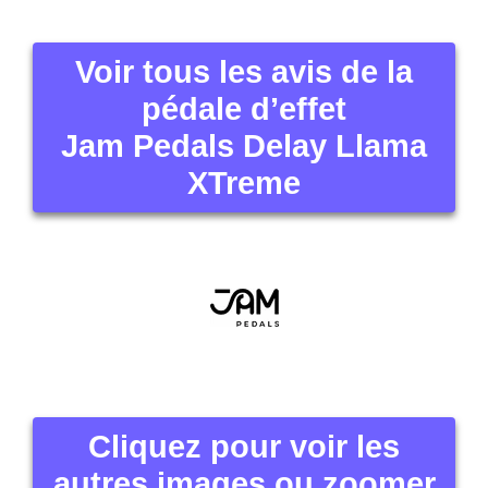
Voir tous les avis de la
pédale d’effet
Jam Pedals Delay Llama
XTreme
Cliquez pour voir les
autres images ou zoomer