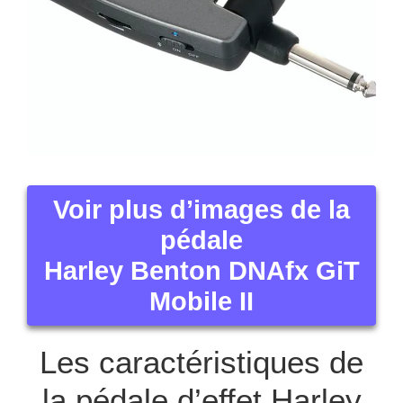
Voir plus d’images de la
pédale
Harley Benton DNAfx GiT
Mobile II
Les caractéristiques de
la pédale d’effet Harley