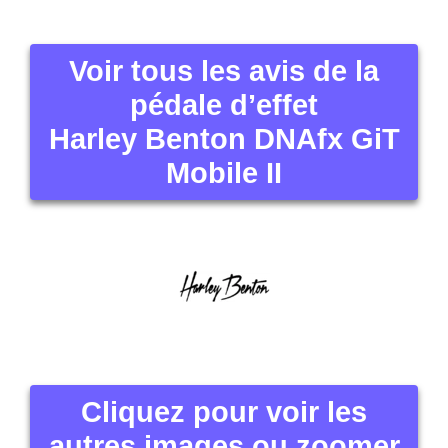
Voir tous les avis de la
pédale d’effet
Harley Benton DNAfx GiT
Mobile II
Cliquez pour voir les
autres images ou zoomer