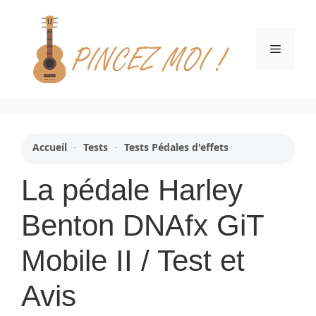
Aller
au
contenu
Menu
Accueil
-
Tests
-
Tests Pédales d'effets
La pédale Harley
Benton DNAfx GiT
Mobile II / Test et
Avis