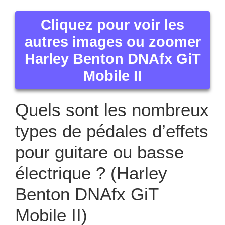
Cliquez pour voir les
autres images ou zoomer
Harley Benton DNAfx GiT
Mobile II
Quels sont les nombreux
types de pédales d’effets
pour guitare ou basse
électrique ? (Harley
Benton DNAfx GiT
Mobile II)