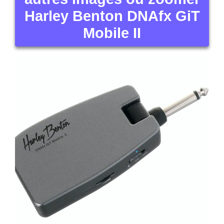
Harley Benton DNAfx GiT
Mobile II