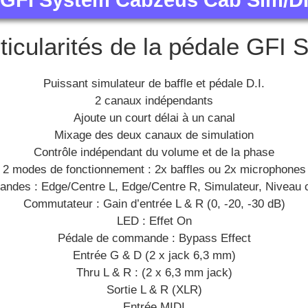
GFI System Cabzeus Cab Sim/D
ticularités de la pédale GFI 
Puissant simulateur de baffle et pédale D.I.
2 canaux indépendants
Ajoute un court délai à un canal
Mixage des deux canaux de simulation
Contrôle indépendant du volume et de la phase
2 modes de fonctionnement : 2x baffles ou 2x microphones
des : Edge/Centre L, Edge/Centre R, Simulateur, Niveau
Commutateur : Gain d’entrée L & R (0, -20, -30 dB)
LED : Effet On
Pédale de commande : Bypass Effect
Entrée G & D (2 x jack 6,3 mm)
Thru L & R : (2 x 6,3 mm jack)
Sortie L & R (XLR)
Entrée MIDI