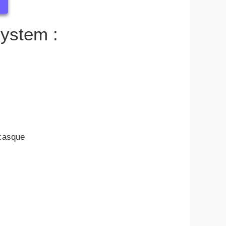
I
System :
 casque