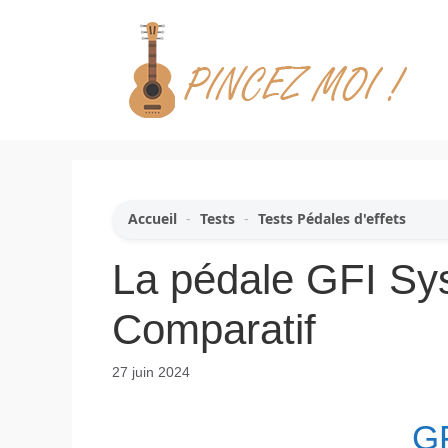
Aller
au
contenu
Accueil
-
Tests
-
Tests Pédales d'effets
La pédale GFI Sy
Comparatif
27 juin 2024
GF