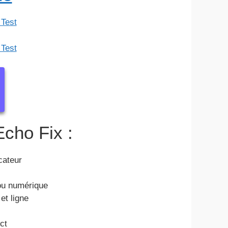
Echo Fix :
cateur
ou numérique
et ligne
ct