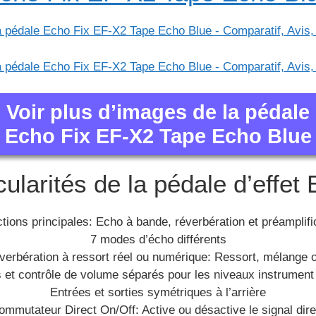
Voir plus d’images de la pédale
Echo Fix EF-X2 Tape Echo Blue
cularités de la pédale d’effet 
ctions principales: Echo à bande, réverbération et préamplifi
7 modes d’écho différents
verbération à ressort réel ou numérique: Ressort, mélange 
 et contrôle de volume séparés pour les niveaux instrument 
Entrées et sorties symétriques à l’arrière
ommutateur Direct On/Off: Active ou désactive le signal dire