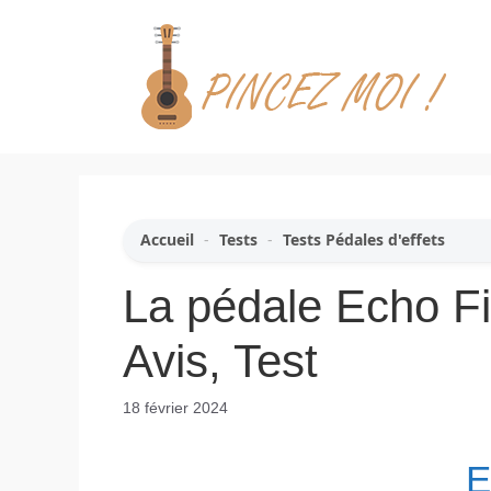
Aller
au
contenu
Accueil
-
Tests
-
Tests Pédales d'effets
La pédale Echo F
Avis, Test
18 février 2024
E