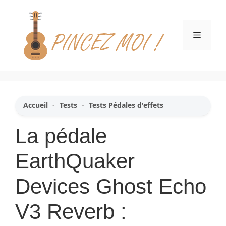
Aller
au
contenu
Menu
Accueil
-
Tests
-
Tests Pédales d'effets
La pédale
EarthQuaker
Devices Ghost Echo
V3 Reverb :