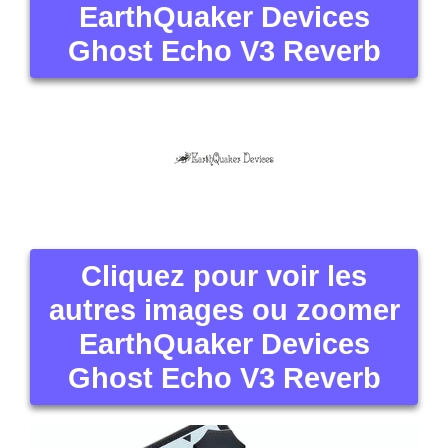
EarthQuaker Devices
Ghost Echo V3 Reverb
Cliquez pour voir les
autres images ou zoomer
EarthQuaker Devices
Ghost Echo V3 Reverb