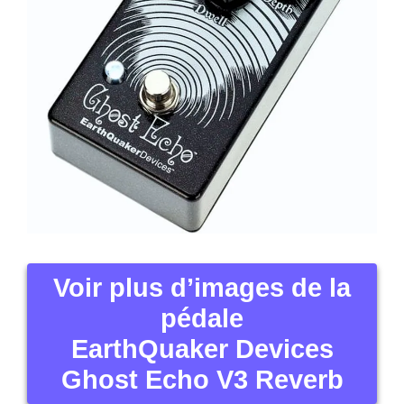
Voir plus d’images de la
pédale
EarthQuaker Devices
Ghost Echo V3 Reverb