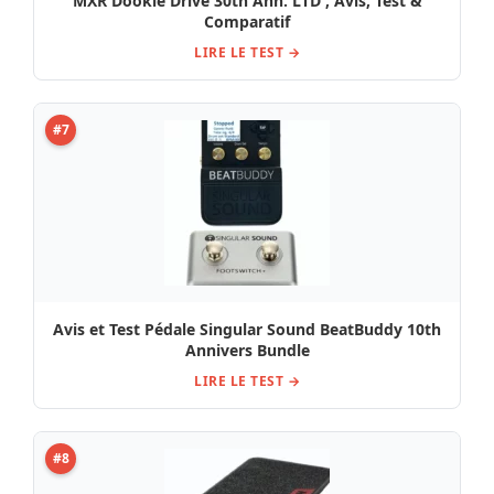
MXR Dookie Drive 30th Ann. LTD , Avis, Test &
Comparatif
LIRE LE TEST →
#7
Avis et Test Pédale Singular Sound BeatBuddy 10th
Annivers Bundle
LIRE LE TEST →
#8