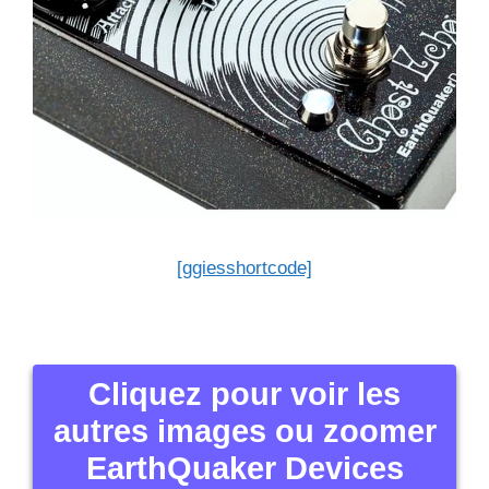
[ggiesshortcode]
Cliquez pour voir les
autres images ou zoomer
EarthQuaker Devices