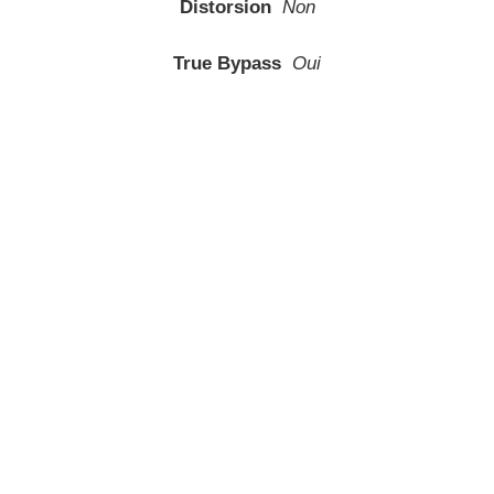
Distorsion
Non
True Bypass
Oui