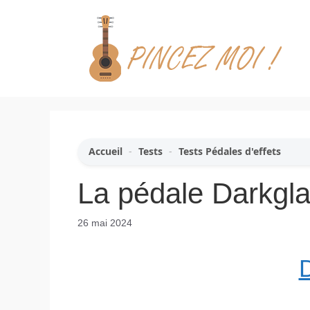
Aller
au
contenu
Accueil
-
Tests
-
Tests Pédales d'effets
La pédale Darkgla
26 mai 2024
D