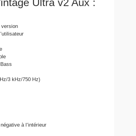
Vintage Ultra v2 Aux :
 version
utilisateur
e
ble
, Bass
kHz/3 kHz/750 Hz)
égative à l’intérieur