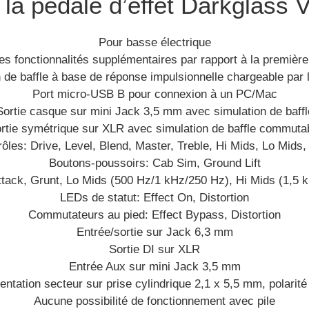
 la pédale d’effet Darkglass 
Pour basse électrique
es fonctionnalités supplémentaires par rapport à la première
 de baffle à base de réponse impulsionnelle chargeable par l’
Port micro-USB B pour connexion à un PC/Mac
Sortie casque sur mini Jack 3,5 mm avec simulation de baffl
rtie symétrique sur XLR avec simulation de baffle commuta
ôles: Drive, Level, Blend, Master, Treble, Hi Mids, Lo Mids
Boutons-poussoirs: Cab Sim, Ground Lift
tack, Grunt, Lo Mids (500 Hz/1 kHz/250 Hz), Hi Mids (1,5 
LEDs de statut: Effect On, Distortion
Commutateurs au pied: Effect Bypass, Distortion
Entrée/sortie sur Jack 6,3 mm
Sortie DI sur XLR
Entrée Aux sur mini Jack 3,5 mm
ntation secteur sur prise cylindrique 2,1 x 5,5 mm, polarité n
Aucune possibilité de fonctionnement avec pile