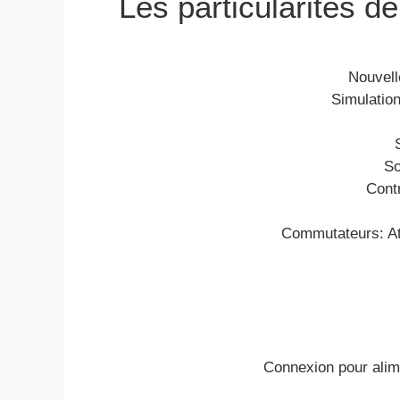
Les particularités de
Nouvell
Simulation
So
Contr
Commutateurs: At
Connexion pour alime