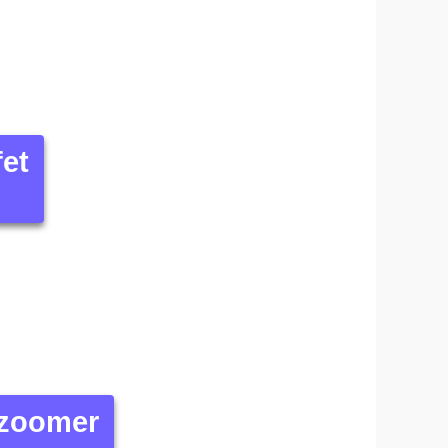
fet
 zoomer