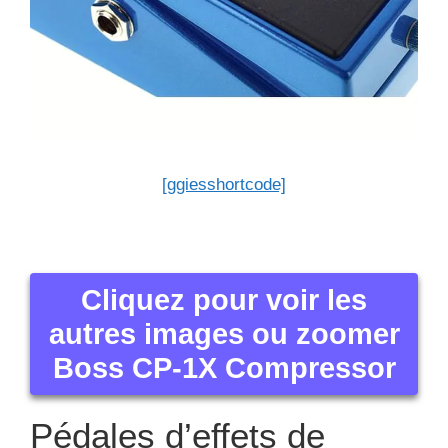
[ggiesshortcode]
Cliquez pour voir les
autres images ou zoomer
Boss CP-1X Compressor
Pédales d’effets de