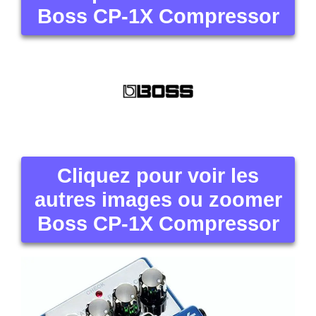
Boss CP-1X Compressor
Cliquez pour voir les
autres images ou zoomer
Boss CP-1X Compressor