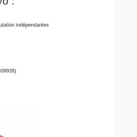
yo :
lation indépendantes
 409939)