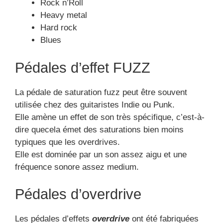
Pédales d’overdrive
Les pédales d’effets
overdrive
ont été fabriquées
pour permettre une copie de la saturation des
amplis lampes. Elle est fréquemment utilisée par
des guitaristes de rock et les guitaristes de blues.
Elle peut s’accorder à un titre plutôt énergique car
elle s’accorde bien avec une variété de sonorité
déjà altéré par un ampliune autre pédale ou un
ampli.
Une guitare composée d’acajou comme la Roland
est parfois associée avec ce modèle de pédale.
Voir tous les avis de la
pédale