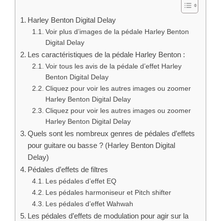
Les pédales d’effet EQ
Les pédales harmoniseur et Pitch shifter
Les pédales d’effet Wahwah
Les pédales d’effets de modulation pour agir sur la
fréquence
Pédales tremolo et vibrato
Les pédales d’effet de chorus et de flanger
Les pédales de saturation permettent de définir
l’identité du son
Les pédales de saturation
Pédales d’effet FUZZ
Pédales d’overdrive
Voir tous les avis de la pédale Harley Benton
Digital Delay
Catégories
Tests Pédales d'effets
,
Tests