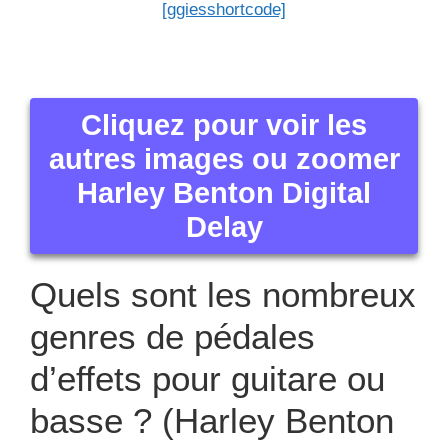
d’effets pour guitare ou
basse ? (Harley Benton
Digital Delay)
La pédale d’effet de guitare électrique est un objet
électronique servant à avoir une modification son
de votre guitare.
C’est un boîtier électronique qui est exploité pour
procurer une sonorité au son.
La pédale est disposée sur un pedalboard, on
pourra l’activer et la l’éteindre grâce à une pression
sur le pédalier. Une pédale d’effet de guitare
électrique est alimentée par un chargeur relié à une
prise ou une pile. Il y a des types de pédales
d’effets de guitares et pour basses :