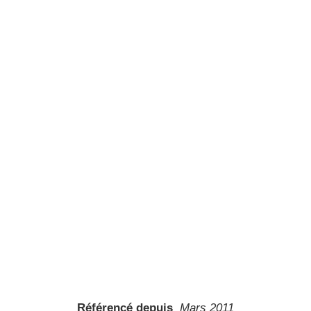
Référencé depuis
Mars 2011
Numéro d’article
256817
Conditionnement (UVC)
1 Pièce(s)
Analogique
Non
Temps de délai
600 ms
Fonction tap
Non
Alimentation via piles
Oui