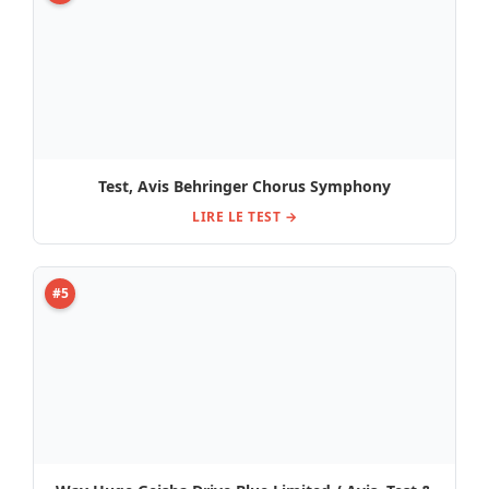
Way Huge Geisha Drive Blue Limited / Avis, Test &
Comparatif
LIRE LE TEST →
#6
Avis & Test : JHS Pedals Crimson – Fuzz
LIRE LE TEST →