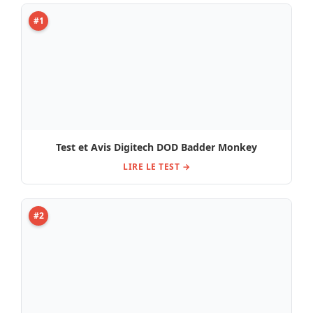
Avis, Test de la pédale One Control Granith Grey
Booster
LIRE LE TEST →
#3
Avis et Test Nux Verb Core Deluxe