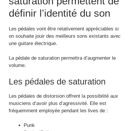
musiciens d’avoir plus d’agressivité. Elle est
fréquemment employée pendant les lives de :
Punk
Rock n’Roll
Heavy metal
Hard rock
Blues
Pédales d’effet FUZZ
La pédale de saturation fuzz peut être souvent
utilisée chez des guitaristes Indie ou Punk.
Elle amène un effet de son très spécifique, c’est-à-
dire quecela émet des saturations bien moins
typiques que les overdrives.
Elle est dominée par un son assez aigu et une
fréquence sonore assez medium.