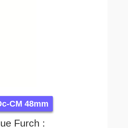
e Dc-CM 48mm
que Furch :