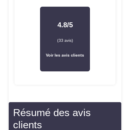
Résumé des avis
clients
Ces pickups Fishman sont sans conteste une
innovation majeure
dans le monde des micros
actifs, offrant une
polyvalence sonore
impressionnante. En les essayant sur plusieurs
guitares, notamment une Harley Benton à 8
cordes, j’ai été agréablement surpris par la
clarté
et la définition du son, même avec des
distorsions intenses. Contrairement à d’autres
marques comme EMG, ces pickups ne
produisent pas de son « boueux », mais plutôt
un ton
net et articulé
qui permet de distinguer