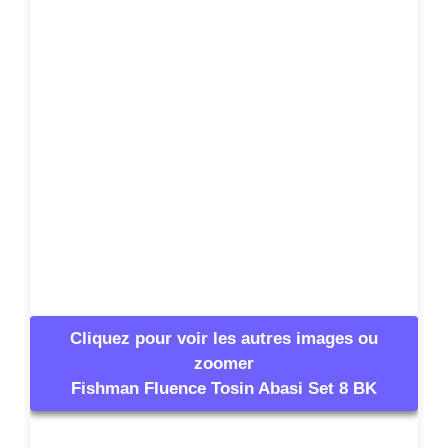
Cliquez pour voir les autres images ou
zoomer
Fishman Fluence Tosin Abasi Set 8 BK
Informations
complémentaires
Référencé depuis
Mai 2018
Numéro d’article
436858
Conditionnement
1 Pièce(s)
(UVC)
Type de micro
Double bobinage