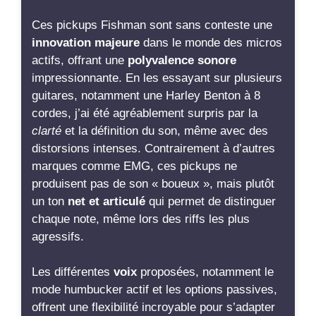
chaque note, même lors des riffs les plus
agressifs.
Les différentes
voix
proposées, notamment le
mode humbucker actif et les options passives,
offrent une flexibilité incroyable pour s’adapter
à tous les styles, du
clean cristallin
aux sons
saturés. Le mode single coil, en particulier, m’a
impressionné par sa brillance et son caractère,
surpassant même certains sons de Fender. Les
réglages push/pull ajoutent encore une
dimension supplémentaire, permettant
d’explorer différentes textures sonores.
Un autre aspect à souligner est la
construction
solide et la facilité d’installation, bien que j’aie
rencontré quelques petits problèmes lors de la
mise en place, notamment avec les vis de