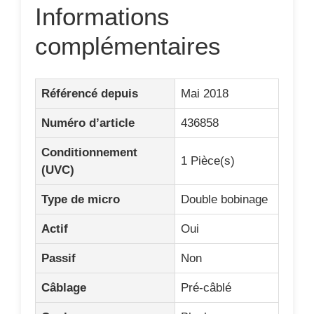
Actif
Oui
Passif
Non
Câblage
Pré-câblé
Couleur
Black
Chevalet,
Position
manche