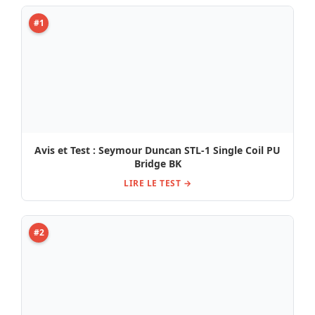
#2
Test & Avis : Seymour Duncan SH2B-4C GC
LIRE LE TEST →
#3