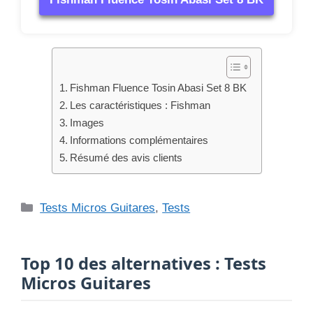
Top 10 des alternatives : Tests
Micros Guitares
#1
Avis et Test : Seymour Duncan STL-1 Single Coil PU
Bridge BK
LIRE LE TEST →