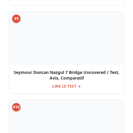
#10
Seymour Duncan Jeff Loomis Noumenon 7 Set BK /
Avis & Test
LIRE LE TEST →
Sélection du moment : Tests