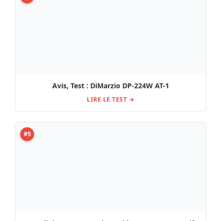
Bartolini 6-Str P4 Soapbar Bridge BK – Comparatif,
Avis & Test
LIRE LE TEST →
#6
Avis, Test : EMG JH « HET » Set LS C