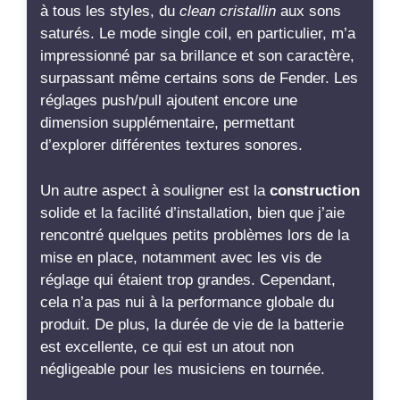
réglage qui étaient trop grandes. Cependant,
cela n’a pas nui à la performance globale du
produit. De plus, la durée de vie de la batterie
est excellente, ce qui est un atout non
négligeable pour les musiciens en tournée.
En résumé, ces pickups offrent une
qualité
sonore exceptionnelle
et une variété de sons
qui dépassent largement les attentes, que vous
soyez un fan de sons passifs ou que vous
cherchiez à explorer de nouvelles possibilités
sonores. Je les recommande vivement, même
si vous êtes adepte des micros passifs, car ils
apportent une
nouvelle dimension
à votre jeu.
Voir la suite…