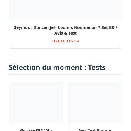
Guitare PRS 40th
Avis, Test Guitare
Custom 24-08 Semi Ltd
électrique Mooer
WBS : Avis et Test
MSC30 Pro Guitar
Sunset Red
La pédale Headrush
Avis & Test de la pédale
Prime Bundle Test,
Kasleder Pressure Drop
Comparatif & Avis
Bass Compressor