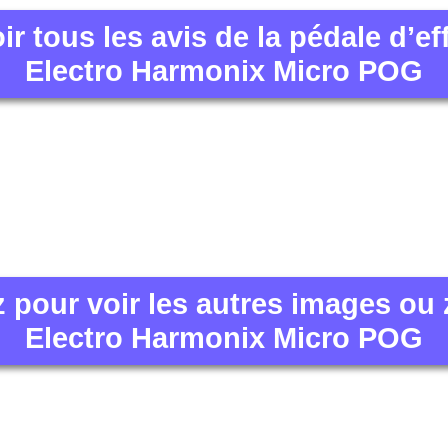
ir tous les avis de la pédale d’ef
Electro Harmonix Micro POG
z pour voir les autres images ou
Electro Harmonix Micro POG