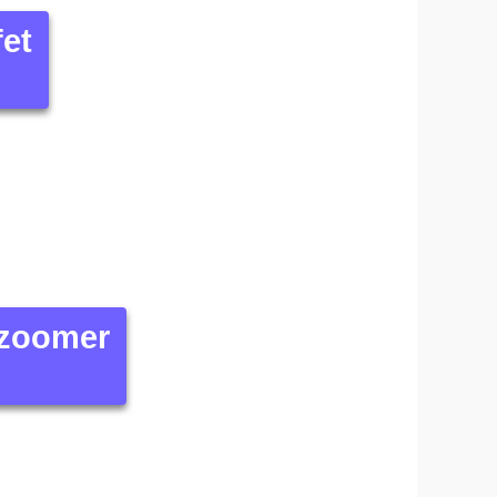
fet
 zoomer