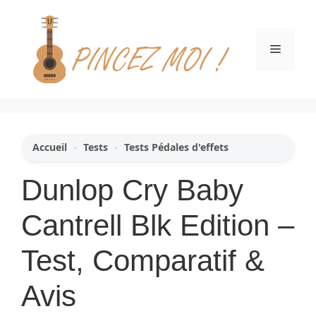
Aller
au
contenu
Menu
Accueil
-
Tests
-
Tests Pédales d'effets
Dunlop Cry Baby
Cantrell Blk Edition –
Test, Comparatif &
Avis