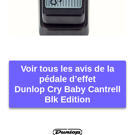
Voir tous les avis de la
pédale d’effet
Dunlop Cry Baby Cantrell
Blk Edition