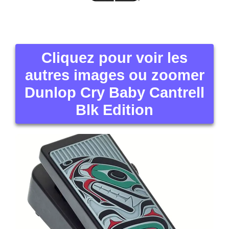
Cliquez pour voir les
autres images ou zoomer
Dunlop Cry Baby Cantrell
Blk Edition