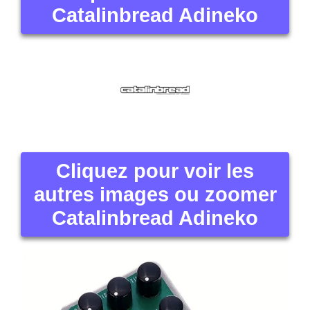
Catalinbread Adineko
Cliquez pour voir les
autres images ou zoomer
Catalinbread Adineko