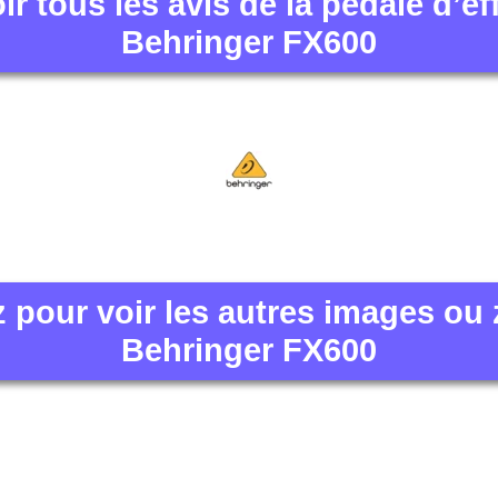
ir tous les avis de la pédale d’ef
Behringer FX600
z pour voir les autres images ou
Behringer FX600