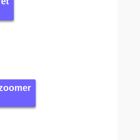
fet
 zoomer