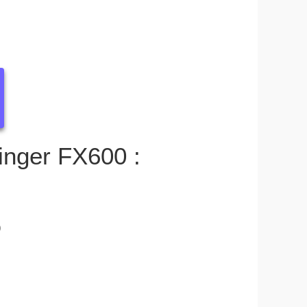
ringer FX600 :
)