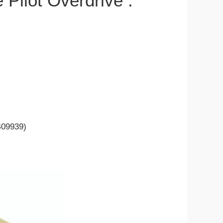
 Pilot Overdrive :
 409939)