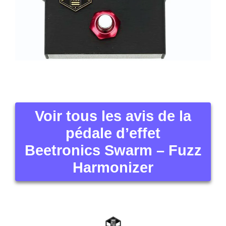
Voir tous les avis de la
pédale d’effet
Beetronics Swarm – Fuzz
Harmonizer