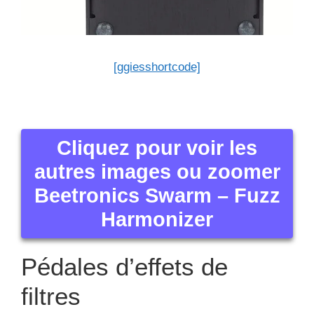
[ggiesshortcode]
Cliquez pour voir les
autres images ou zoomer
Beetronics Swarm – Fuzz
Harmonizer
Pédales d’effets de
filtres