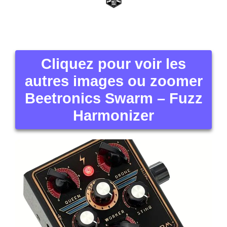
Cliquez pour voir les
autres images ou zoomer
Beetronics Swarm – Fuzz
Harmonizer