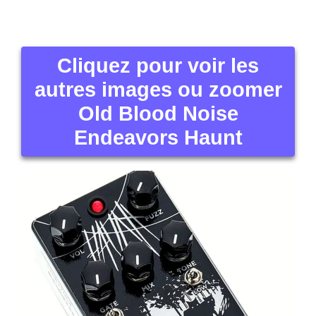
Cliquez pour voir les
autres images ou zoomer
Old Blood Noise
Endeavors Haunt