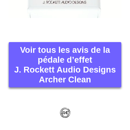
Voir tous les avis de la
pédale d’effet
J. Rockett Audio Designs
Archer Clean