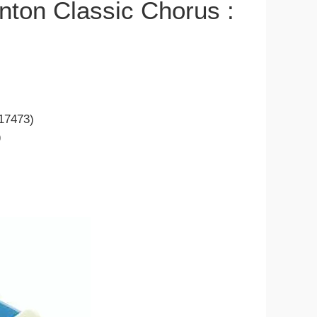
enton Classic Chorus :
417473)
)