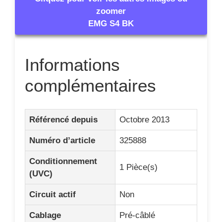
Circuit actif
Non
Cablage
Pré-câblé
Niveau de sortie
Medium
Cache-micro
Oui
Couleur
Noir
Chevalet, milieu,
Position
manche
Stacked – sans
Oui
ronflement
Telecaster
Oui
Stratocaster
Oui