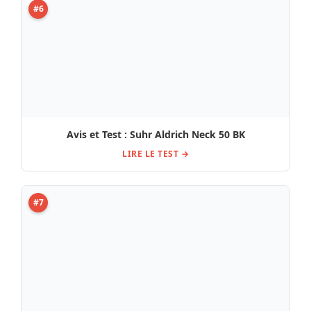
Gibson 490R CC Humbucker Pickup , Test, Avis,
Comparatif
LIRE LE TEST →
#8
Audio-Technica AT5045 : Avis, Comparatif & Test
LIRE LE TEST →