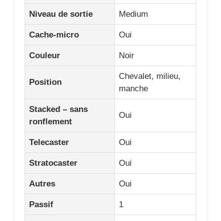
Autres
Oui
Passif
1
Câblage
Pré-câblé
Sortie
High
Cache micro
1
Afficher plus