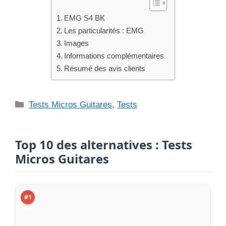
#1
Test, Avis : EMG JH « HET » Set LS G
LIRE LE TEST →
#2