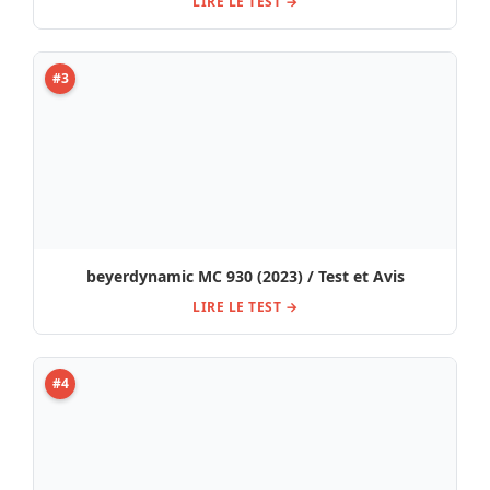
Avis, Test : DiMarzio DP-224W AT-1
LIRE LE TEST →
#5