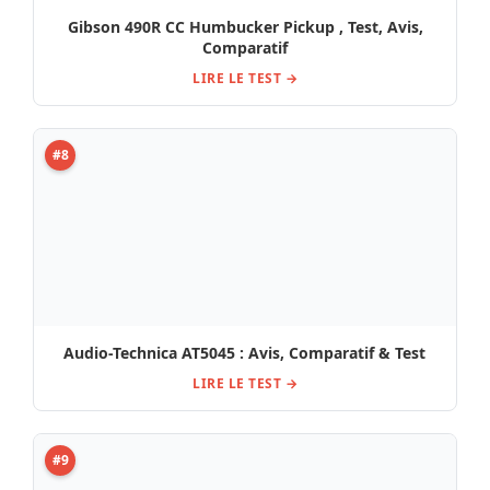
#9
Test et Avis : Bare Knuckle BC Old Guard T BR BK
LIRE LE TEST →
#10