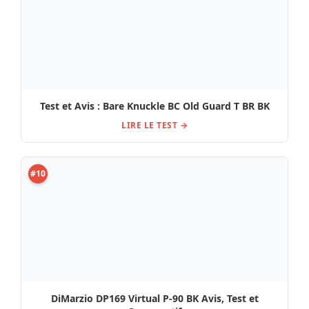
DiMarzio DP169 Virtual P-90 BK Avis, Test et
Comparatif
LIRE LE TEST →
Sélection du moment : Tests
Guitare électrique
La guitare Larry
Fender Am Pro Clsc
Carlton Q7 Metallic