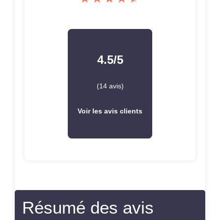
Résumé des avis
clients
Le
pickup EMG S4
est un excellent choix pour
ceux qui recherchent un
son authentique
et
chaleureux. Utilisé dans des guitares de type
Strat, il offre une tonalité riche avec un bon
équilibre entre les basses et les aigus, tout en
conservant une clarté impressionnante, même
en position intermédiaire. Sa construction à
rails pour humbucker permet d’obtenir une
réponse sonore lisse et sans bruit, idéale pour
des styles variés allant du
clean
au
metal
.
Son installation est simplifiée grâce à des