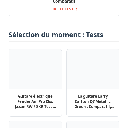
Jazzm RW FDKR Test &
Green : Comparatif,
Avis
Avis, Test
La pédale Fulltone
Pédale Marshall DSL
OCD-GE Overdrive Gold
Distortion Avis & Test
LTD Comparatif, Avis et
Test