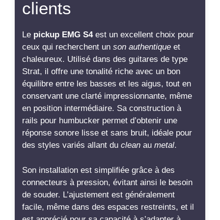
connecteurs à pression, évitant ainsi le besoin
de souder. L’ajustement est généralement
facile, même dans des espaces restreints, et il
est apprécié pour sa capacité à s’adapter à
différentes configurations. De plus, il se
distingue par un
silence
remarquable,
surpassant de nombreux humbuckers
traditionnels.
En jouant avec ce pickup, on remarque une
belle
définition des fréquences
et une absence
de bruit de fond, ce qui le rend très polyvalent.
Les utilisateurs ont constaté que, bien qu’il
puisse sembler faible lorsque monté avec
d’autres modèles, il excelle lorsqu’il est utilisé
seul ou en combinaison avec des humbuckers,
offrant un large éventail de sonorités. Pour
ceux qui cherchent à améliorer leur son de