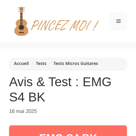
Aller
au
contenu
Menu
Accueil
-
Tests
-
Tests Micros Guitares
Avis & Test : EMG
S4 BK
16 mai 2025