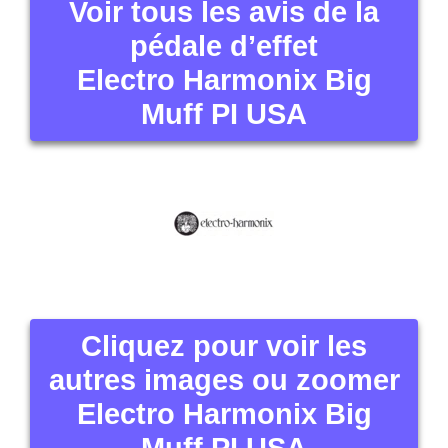
Voir tous les avis de la
pédale d’effet
Electro Harmonix Big
Muff PI USA
Cliquez pour voir les
autres images ou zoomer
Electro Harmonix Big