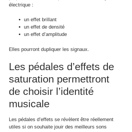
Les pédales d’effets se révèlent être réellement
utiles si on souhaite jouir des meilleurs sons
existants avec sa guitare.
Pédales d’effet FUZZ
Cette catégorie de pédale va avoir un effet de son
très reconnaissable, c’est-à-dire quecette pédale
envoie des saturations beaucoup moins
caractérisées que les overdrives. Elle est dominée
par un son assez aigu.
En réalité elle se marie somptueusement avec un
genre punk.
Cette pédale d’effet génère ainsi un son bien moins
saturé.