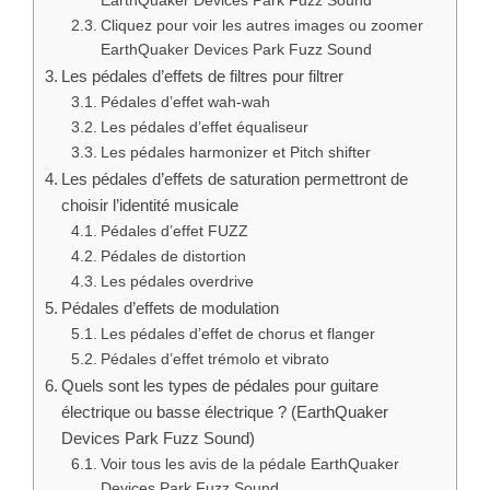
électrique ou basse électrique ? (EarthQuaker
Devices Park Fuzz Sound)
Voir tous les avis de la pédale EarthQuaker
Devices Park Fuzz Sound
Catégories
Tests Pédales d'effets
,
Tests
Top 10 des alternatives : Tests
Pédales d'effets
#1