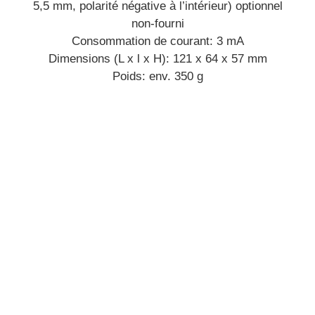
5,5 mm, polarité négative à l’intérieur) optionnel
non-fourni
Consommation de courant: 3 mA
Dimensions (L x l x H): 121 x 64 x 57 mm
Poids: env. 350 g
Référencé depuis
Juillet 2020
Numéro d’article
495800
Conditionnement (UVC)
1 Pièce(s)
Overdrive
Non
Distorsion
Non