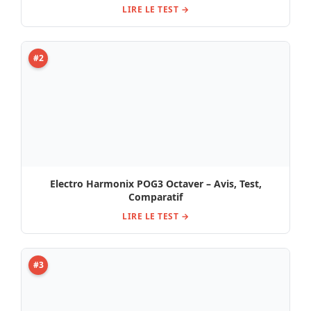
#3
Test, Avis Pédale Catalinbread CB Paint late 1900s
Reverb
LIRE LE TEST →
#4