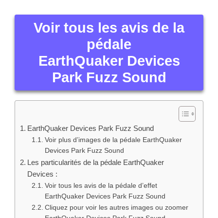
Voir tous les avis de la pédale d’effet
EarthQuaker Devices Park Fuzz Sound
Cliquez pour voir les autres images ou zoomer
EarthQuaker Devices Park Fuzz Sound
Cliquez pour voir les autres images ou zoomer
EarthQuaker Devices Park Fuzz Sound
Les pédales d’effets de filtres pour filtrer
Pédales d’effet wah-wah
Les pédales d’effet équaliseur
Les pédales harmonizer et Pitch shifter
Les pédales d’effets de saturation permettront de
choisir l’identité musicale
Pédales d’effet FUZZ
Pédales de distortion
Les pédales overdrive
Pédales d’effets de modulation
Les pédales d’effet de chorus et flanger
Pédales d’effet trémolo et vibrato
Quels sont les types de pédales pour guitare