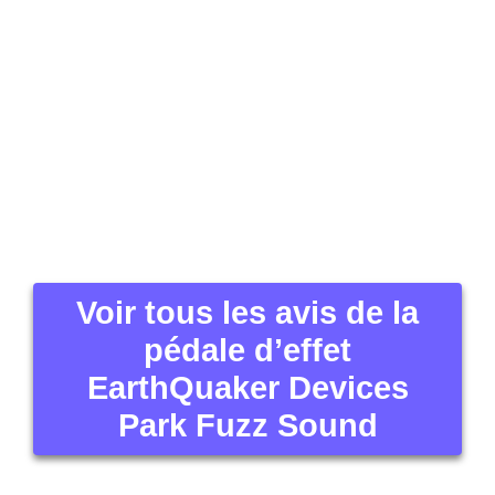
Park Fuzz Sound
Cliquez pour voir les
autres images ou zoomer
EarthQuaker Devices
Park Fuzz Sound