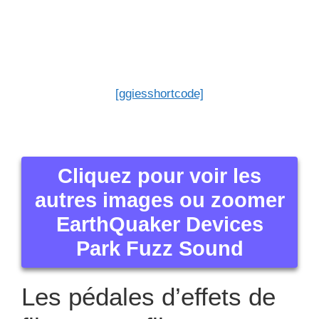
Les pédales d’effets de
filtres pour filtrer
Cette pédale pour guitare de guitare élecrique
procure une égalisation du son émis.
Donc elle offre la possibilité de mettre en harmonie
les sonorités créées par les guitares.
Pédales d’effet wah-wah
Elle est par ailleurs célèbre sous le nom : Envelope
filter.
Elle est par ailleurs en mesure de produire des
mélodies véritables du fait de nombreuses attributs.
Elle vous permet de disposer d’un son dynamique.