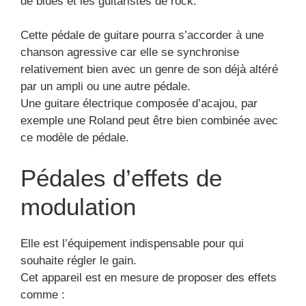
souhaite régler le gain.
Cet appareil est en mesure de proposer des effets
comme :
le tremolo
le flanger
le vibrato
le chorus
Les pédales d’effet de chorus
et flanger
Ces 2 effets sont couramment mélangés par les
fans de guitares électriques.
Toutefois elles sont distinguées par leurs envoi
d’ondes. Alors que dans ces deux cas, le signal