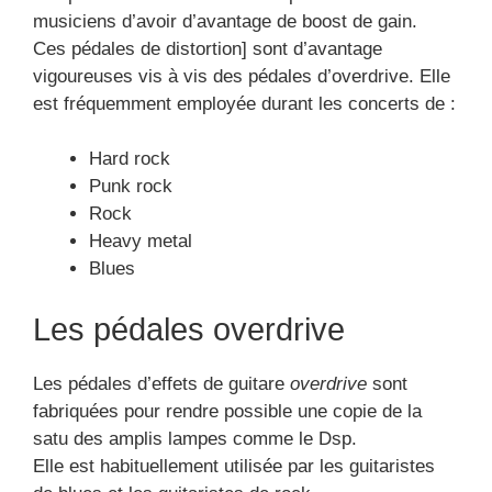
fabriquées pour rendre possible une copie de la
satu des amplis lampes comme le Dsp.
Elle est habituellement utilisée par les guitaristes
de blues et les guitaristes de rock.
Cette pédale de guitare pourra s’accorder à une
chanson agressive car elle se synchronise
relativement bien avec un genre de son déjà altéré
par un ampli ou une autre pédale.
Une guitare électrique composée d’acajou, par
exemple une Roland peut être bien combinée avec
ce modèle de pédale.
Pédales d’effets de
modulation
Elle est l’équipement indispensable pour qui