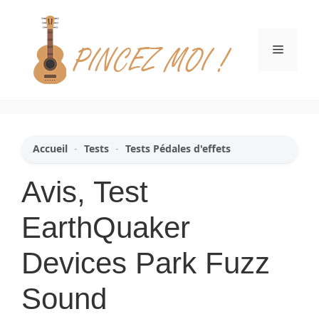
Aller
au
contenu
Menu
Accueil
-
Tests
-
Tests Pédales d'effets
Avis, Test
EarthQuaker
Devices Park Fuzz
Sound