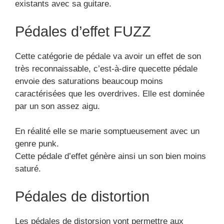
Pédales de distortion
Les pédales de distorsion vont permettre aux
musiciens d’avoir d’avantage de boost de gain.
Ces pédales de distortion] sont d’avantage
vigoureuses vis à vis des pédales d’overdrive. Elle
est fréquemment employée durant les concerts de :
Hard rock
Punk rock
Rock
Heavy metal
Blues
Les pédales overdrive
Les pédales d’effets de guitare
overdrive
sont