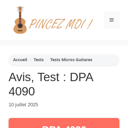
Aller
au
contenu
Menu
Accueil
-
Tests
-
Tests Micros Guitares
Avis, Test : DPA
4090
10 juillet 2025