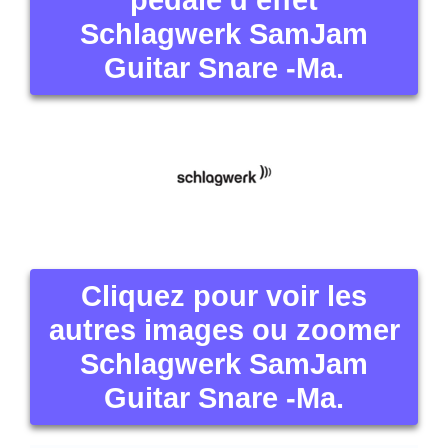
Schlagwerk SamJam
Guitar Snare -Ma.
Cliquez pour voir les
autres images ou zoomer
Schlagwerk SamJam
Guitar Snare -Ma.