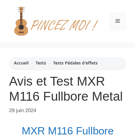
Aller
au
contenu
Menu
Accueil
-
Tests
-
Tests Pédales d'effets
Avis et Test MXR
M116 Fullbore Metal
29 juin 2024
MXR M116 Fullbore