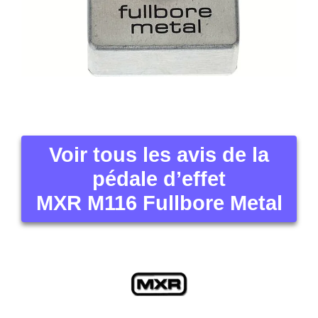
Voir tous les avis de la
pédale d’effet
MXR M116 Fullbore Metal