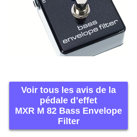
Voir tous les avis de la
pédale d’effet
MXR M 82 Bass Envelope
Filter