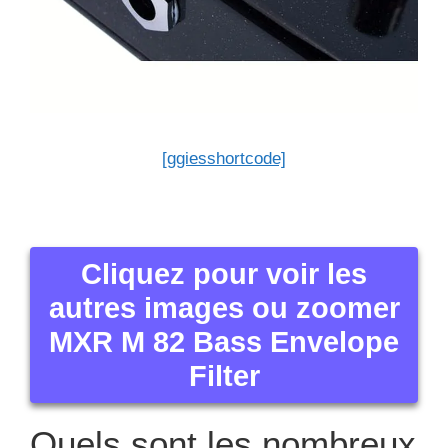
[ggiesshortcode]
Cliquez pour voir les
autres images ou zoomer
MXR M 82 Bass Envelope
Filter
Quels sont les nombreux