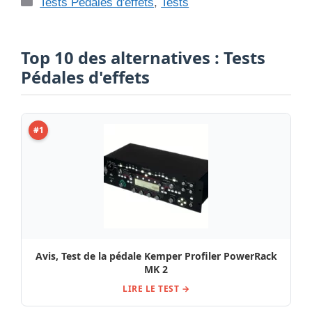
Catégories
Tests Pédales d'effets
,
Tests
Top 10 des alternatives : Tests
Pédales d'effets
#1
Avis, Test de la pédale Kemper Profiler PowerRack
MK 2
LIRE LE TEST →