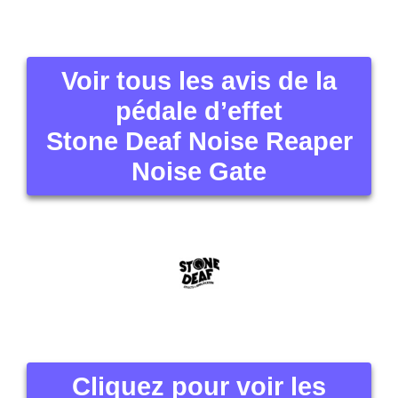
Voir tous les avis de la
pédale d’effet
Stone Deaf Noise Reaper
Noise Gate
Cliquez pour voir les