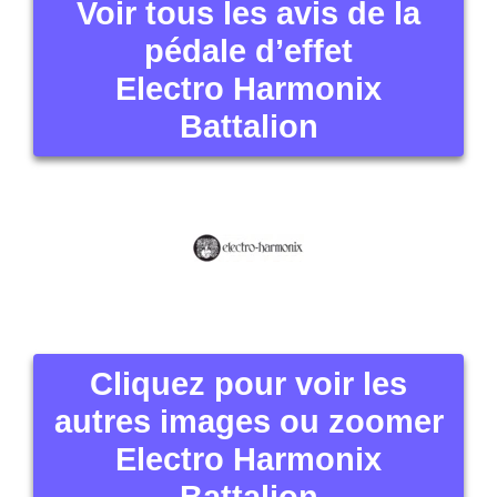
Voir tous les avis de la
pédale d’effet
Electro Harmonix
Battalion
Cliquez pour voir les
autres images ou zoomer
Electro Harmonix