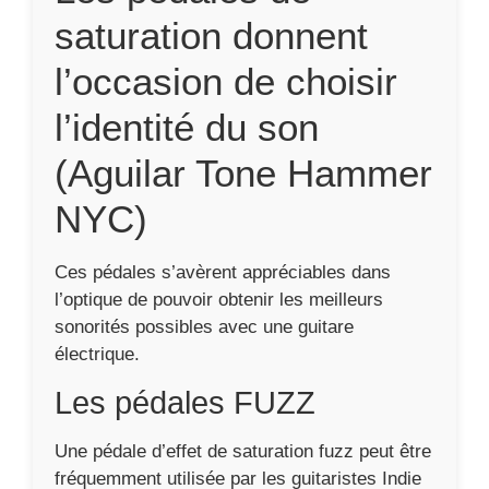
électrique.
Les pédales FUZZ
Une pédale d’effet de saturation fuzz peut être
fréquemment utilisée par les guitaristes Indie
ou Punk. Cette pédale jouit d’un effet de son
très spécifique, c’est-à-dire quecette pédale
délivre des saturations beaucoup moins
distinctes que les overdrives et distorsions.
Elle est dominée par un son aigu. Cette pédale
d’effet de guitare propose un son moins
saturé.
Pédales de distortion
Les pédalesd’effet de guitare de distorsion
offrent la possibilité aux guitaristes d’avoir
plus d’agressivité.