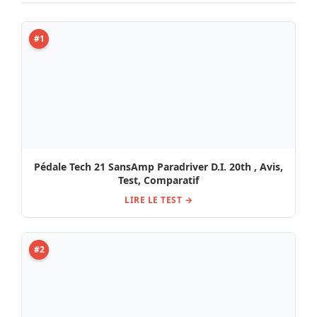
#2
Avis & Test Boss RC-505 MKII Case II Bundle
LIRE LE TEST →
#3