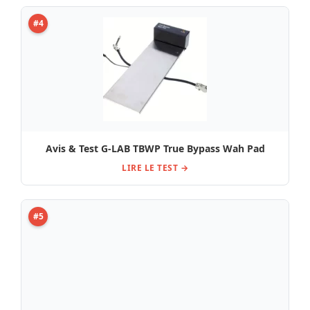
#5
Origin Effects Bassrig Fifteen / Comparatif, Avis,
Test
LIRE LE TEST →
#6