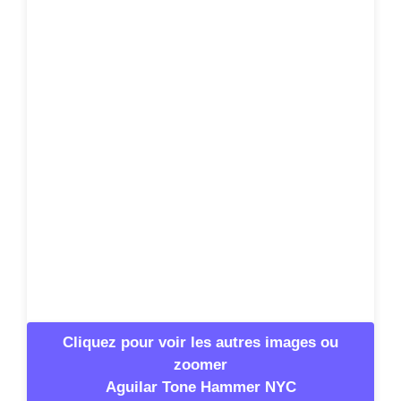
Cliquez pour voir les autres images ou
zoomer
Aguilar Tone Hammer NYC
Informations
complémentaires
Référencé depuis
Octobre 2024
Numéro d’article
601190
Conditionnement (UVC)
1 Pièce(s)
Format
Footswitch