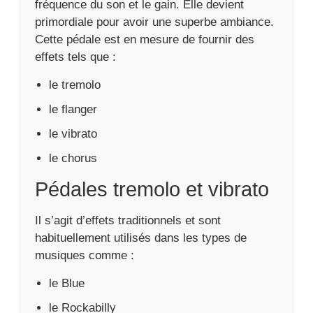
Il s’agit d’effets traditionnels et sont
habituellement utilisés dans les types de
musiques comme :
le Blue
le Rockabilly
la Surf Music
Elles altèrent à leur méthode respective la
hauteur de la note et le volume sonore. Le
plus souvent, ces effets s’avèrent être
capables de dominer la puissance de l’effet et
la rapidité de la modulation émise du HP, tout
cela sans l’aide d’un ampli de puissance..
Pédales d’effet de chorus
et de flanger