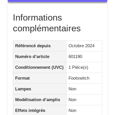
Lampes
Non
Modélisation d’amplis
Non
Effets intégrés
Non
Sortie casque
Non
Sortie directe
Oui
Connexion MIDI
Non
Pédale d’expression
Non
intégrée
Connectique pour
Non
pédales ou pédalier
Entrée Aux
Non