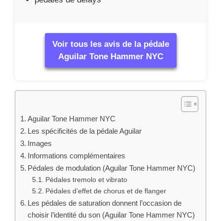
Informations complémentaires
Pédales de modulation (Aguilar Tone Hammer NYC)
Pédales tremolo et vibrato
Pédales d’effet de chorus et de flanger
Les pédales de saturation donnent l’occasion de
choisir l’identité du son (Aguilar Tone Hammer NYC)
Les pédales FUZZ
Pédales de distortion
Pédales overdrive
Les pédales d’effets de filtres pour épurer (Aguilar
Tone Hammer NYC)
Pédales d’effet EQ pour guitares
Pédales Pitch shifter et harmoniseur
Les pédales d’effet wahwah
Quels sont les nombreux genres de pédales pour
guitare électrique ou basse électrique ? (Aguilar
Tone Hammer NYC)