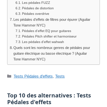
Catégories
Tests Pédales d'effets
,
Tests
Top 10 des alternatives : Tests
Pédales d'effets
#1
Pédale Tech 21 SansAmp Paradriver D.I. 20th , Avis,
Test, Comparatif
LIRE LE TEST →