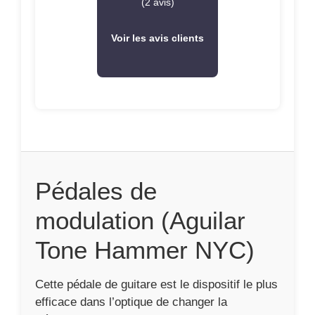
modulation (Aguilar
Tone Hammer NYC)
Cette pédale de guitare est le dispositif le plus
efficace dans l’optique de changer la
fréquence du son et le gain. Elle devient
primordiale pour avoir une superbe ambiance.
Cette pédale est en mesure de fournir des
effets tels que :
le tremolo
le flanger
le vibrato
le chorus
Pédales tremolo et vibrato