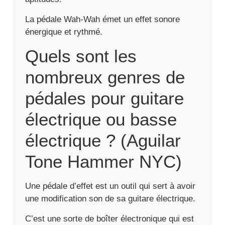
Tone Hammer NYC)
Une pédale d’effet est un outil qui sert à avoir
une modification son de sa guitare électrique.
C’est une sorte de boîter électronique qui est
utilisé pour appliquer une sonorité particulière
au son. Les musiciens disposent couramment
leur pédale d’effet de guitare à côté de
l’amplificateur ou devant eux.
La pédale est posée sur le sol, on peut la
mettre en marche et la désactiver grâce à une
pression du pied sur la pédale.
Une pédale d’effet de guitare est alimentée par
une pile 9v ou par un bloc d’alimentation relié
à une prise électrique. Il existe des types de
pédales d’effets de guitares électriques et
pour basses :