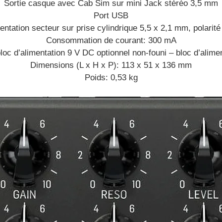
Sortie casque avec Cab Sim sur mini Jack stéréo 3,5 mm
Port USB
ntation secteur sur prise cylindrique 5,5 x 2,1 mm, polarité n
Consommation de courant: 300 mA
oc d’alimentation 9 V DC optionnel non-founi – bloc d’alim
Dimensions (L x H x P): 113 x 51 x 136 mm
Poids: 0,53 kg