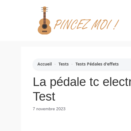
Aller
au
contenu
Accueil
-
Tests
-
Tests Pédales d'effets
La pédale tc elec
Test
7 novembre 2023