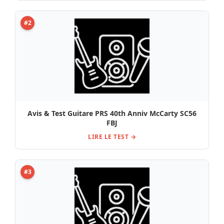
#2
Avis & Test Guitare PRS 40th Anniv McCarty SC56
FBJ
LIRE LE TEST →
#3