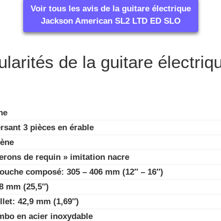
Voir tous les avis de la guitare électrique
Jackson American SL2 LTD ED SLO
ularités de la guitare électriq
ne
rsant 3 pièces en érable
bène
erons de requin » imitation nacre
touche composé: 305 – 406 mm (12″ – 16″)
8 mm (25,5″)
llet: 42,9 mm (1,69″)
umbo en acier inoxydable