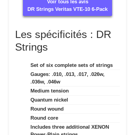
Voir tous les avis
DR Strings Veritas VTE-10 6-Pack
Les spécificités : DR
Strings
Set of six complete sets of strings
Gauges: .010, .013, .017, .026w,
.036w, .046w
Medium tension
Quantum nickel
Round wound
Round core
Includes three additional XENON
Power-Plain strings